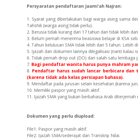
Persyaratan pendaftaran
Jaami'ah Najran
:
1. Syarat yang diberlakukan bagi warga asing sama de
Tahshili (warga asing tidak perlu).
2. Berusia tidak kurang dari 17 tahun dan tidak lebih dar
3. Belum pernah menerima beasiswa belajar di KSA se
4. Tahun kelulusan SMA tidak lebih dari 5 tahun. Lebih 
5. Ijazah dan dokumen lainnya dilegalisasi (nanti kalau s
6. Tidak pernah drop out (DO) dari salah satu lembaga 
7.
Bagi pendaftar wanita harus punya mahram yan
8.
Pendaftar harus sudah lancar berbicara dan 
(karena tidak ada kelas persiapan bahasa).
9. Mendaftar pada jurusan selain kesehatan (karena jur
10. Memiliki paspor yang masih aktif.
11. Ijazah SMA yang bukan berbahasa Arab diterjemah re
Dokumen yang perlu diupload:
File1: Paspor yang masih aktif.
File2: Ijazah SMA/sederajat dan Transkrip Nilai.