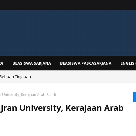
DI
BEASISWA SARJANA
BEASISWA PASCASARJANA
ENGLIS
 Sebuah Tinjauan
n University, Kerajaan Arab Saudi
ajran University, Kerajaan Arab