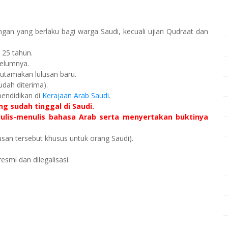
ngan yang berlaku bagi warga Saudi, kecuali ujian Qudraat dan
i 25 tahun.
belumnya.
diutamakan lulusan baru.
udah diterima).
pendidikan di
Kerajaan Arab Saudi
.
g sudah tinggal di Saudi.
tulis-menulis bahasa Arab serta menyertakan buktinya
usan tersebut khusus untuk orang Saudi).
smi dan dilegalisasi.