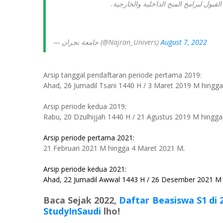
- بول لبرامج المنح الداخلية والخارجية
— جامعة نجران (@Najran_Univers)
August 7, 2022
Arsip tanggal pendaftaran periode pertama 2019:
Ahad
, 26 Jumadil Tsani 1440 H / 3 Maret 2019 M hingg
Arsip periode kedua 2019:
Rabu
, 20 Dzulhijjah 1440 H / 21 Agustus 2019 M hing
Arsip periode pertama 2021:
21 Februari 2021 M hingga 4 Maret 2021 M
.
Arsip periode kedua 2021:
Ahad, 22 Jumadil Awwal 1443 H / 26 Desember 2021 M 
Baca Sejak 2022,
Daftar Beasiswa S1 di 
StudyInSaudi
lho!