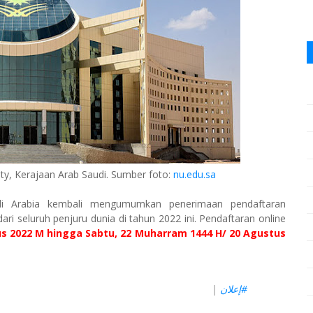
ity, Kerajaan Arab Saudi. Sumber foto:
nu.edu.sa
di Arabia kembali mengumumkan penerimaan pendaftaran
dari seluruh penjuru dunia di tahun 2022 ini. Pendaftaran online
us 2022 M hingga Sabtu, 22 Muharram 1444 H/ 20
Agustus
|
#إعلان