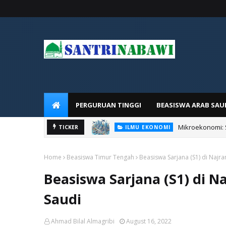
PERGURUAN TINGGI
BEASISWA ARAB SAU
Mikroekonomi:
TICKER
ILMU EKONOMI
Home
Beasiswa Timur Tengah
Beasiswa Sarjana (S1) di Najra
Beasiswa Sarjana (S1) di N
Saudi
Ahmad Bilal Almagribi
August 16, 2022