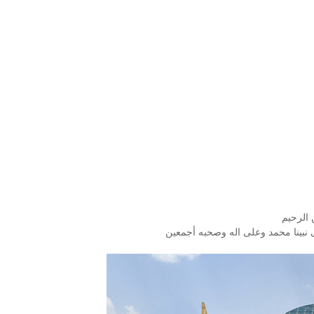
 الرحيم
 نبينا محمد وعلى اله وصحبه أجمعين