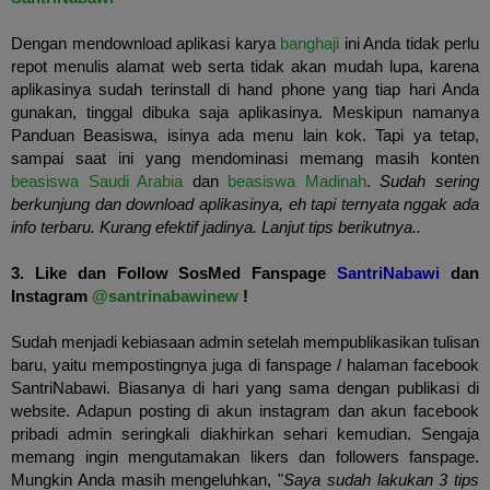
Dengan mendownload aplikasi karya
banghaji
ini Anda tidak perlu
repot menulis alamat web serta tidak akan mudah lupa, karena
aplikasinya sudah terinstall di hand phone yang tiap hari Anda
gunakan, tinggal dibuka saja aplikasinya. Meskipun namanya
Panduan Beasiswa, isinya ada menu lain kok. Tapi ya tetap,
sampai saat ini yang mendominasi memang masih konten
beasiswa Saudi Arabia
dan
beasiswa Madinah
.
Sudah sering
berkunjung dan download aplikasinya, eh tapi ternyata nggak ada
info terbaru. Kurang efektif jadinya. Lanjut tips berikutnya..
3. Like dan Follow SosMed Fanspage
SantriNabawi
dan
Instagram
@santrinabawinew
!
Sudah menjadi kebiasaan admin setelah mempublikasikan tulisan
baru, yaitu mempostingnya juga di fanspage / halaman facebook
SantriNabawi. Biasanya di hari yang sama dengan publikasi di
website. Adapun posting di akun instagram dan akun facebook
pribadi admin seringkali diakhirkan sehari kemudian. Sengaja
memang ingin mengutamakan likers dan followers fanspage.
Mungkin Anda masih mengeluhkan, "
Saya sudah lakukan 3 tips