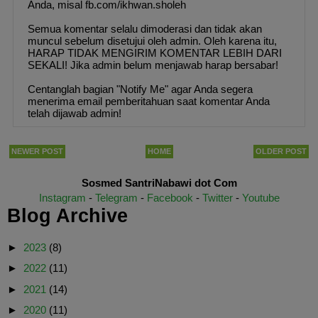
Anda, misal fb.com/ikhwan.sholeh
Semua komentar selalu dimoderasi dan tidak akan
muncul sebelum disetujui oleh admin. Oleh karena itu,
HARAP TIDAK MENGIRIM KOMENTAR LEBIH DARI
SEKALI! Jika admin belum menjawab harap bersabar!
Centanglah bagian "Notify Me" agar Anda segera
menerima email pemberitahuan saat komentar Anda
telah dijawab admin!
NEWER POST
HOME
OLDER POST
Sosmed SantriNabawi dot Com
Instagram
-
Telegram
-
Facebook
-
Twitter
-
Youtube
Blog Archive
►
2023
(8)
►
2022
(11)
►
2021
(14)
►
2020
(11)