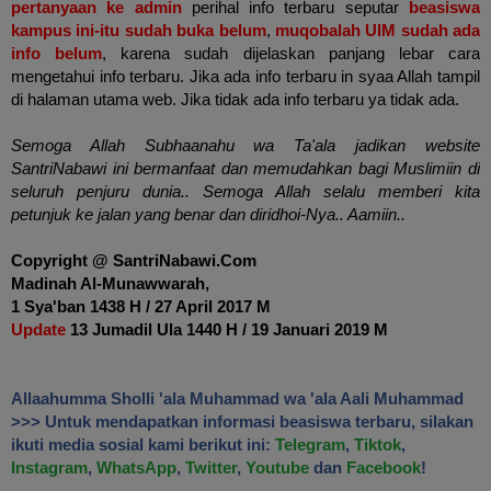
pertanyaan ke admin
perihal info terbaru seputar
beasiswa
kampus ini-itu sudah buka belum
,
muqobalah UIM sudah ada
info belum
, karena sudah dijelaskan panjang lebar cara
mengetahui info terbaru. Jika ada info terbaru in syaa Allah tampil
di halaman utama web. Jika tidak ada info terbaru ya tidak ada.
Semoga Allah Subhaanahu wa Ta'ala jadikan website
SantriNabawi ini bermanfaat dan memudahkan bagi Muslimiin di
seluruh penjuru dunia.. Semoga Allah selalu memberi kita
petunjuk ke jalan yang benar dan diridhoi-Nya.. Aamiin..
Copyright @ SantriNabawi.Com
Madinah Al-Munawwarah,
1 Sya'ban 1438 H
/ 27 April 2017 M
Update
13 Jumadil Ula 1440 H
/ 19 Januari 2019 M
Allaahumma Sholli 'ala Muhammad wa 'ala Aali Muhammad
>>> Untuk mendapatkan informasi beasiswa terbaru, silakan
ikuti media sosial kami berikut ini:
Telegram
,
Tiktok
,
Instagram
,
WhatsApp
,
Twitter
,
Youtube
dan
Facebook
!