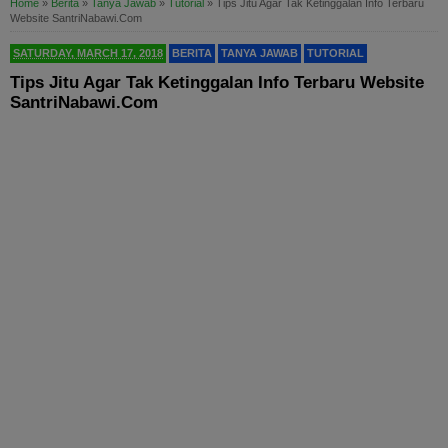
Home
»
Berita
»
Tanya Jawab
»
Tutorial
»
Tips Jitu Agar Tak Ketinggalan Info Terbaru
Website SantriNabawi.Com
SATURDAY, MARCH 17, 2018
BERITA
TANYA JAWAB
TUTORIAL
Tips Jitu Agar Tak Ketinggalan Info Terbaru Website
SantriNabawi.Com