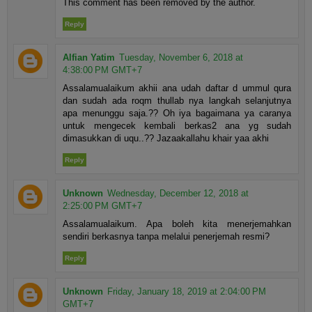
This comment has been removed by the author.
Reply
Alfian Yatim
Tuesday, November 6, 2018 at
4:38:00 PM GMT+7
Assalamualaikum akhii ana udah daftar d ummul qura
dan sudah ada roqm thullab nya langkah selanjutnya
apa menunggu saja.?? Oh iya bagaimana ya caranya
untuk mengecek kembali berkas2 ana yg sudah
dimasukkan di uqu..?? Jazaakallahu khair yaa akhi
Reply
Unknown
Wednesday, December 12, 2018 at
2:25:00 PM GMT+7
Assalamualaikum. Apa boleh kita menerjemahkan
sendiri berkasnya tanpa melalui penerjemah resmi?
Reply
Unknown
Friday, January 18, 2019 at 2:04:00 PM
GMT+7