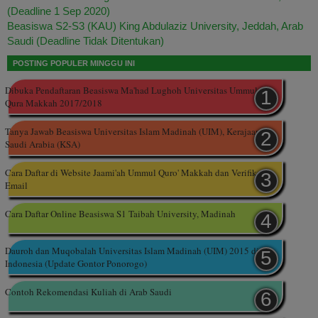
(Deadline 1 Sep 2020)
Beasiswa S2-S3 (KAU) King Abdulaziz University, Jeddah, Arab
Saudi (Deadline Tidak Ditentukan)
POSTING POPULER MINGGU INI
Dibuka Pendaftaran Beasiswa Ma'had Lughoh Universitas Ummul
Qura Makkah 2017/2018
Tanya Jawab Beasiswa Universitas Islam Madinah (UIM), Kerajaan
Saudi Arabia (KSA)
Cara Daftar di Website Jaami'ah Ummul Quro' Makkah dan Verifikasi
Email
Cara Daftar Online Beasiswa S1 Taibah University, Madinah
Dauroh dan Muqobalah Universitas Islam Madinah (UIM) 2015 di
Indonesia (Update Gontor Ponorogo)
Contoh Rekomendasi Kuliah di Arab Saudi