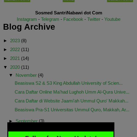
Sosmed SantriNabawi dot Com
Instagram
-
Telegram
-
Facebook
-
Twitter
-
Youtube
Blog Archive
►
2023
(8)
►
2022
(11)
►
2021
(14)
▼
2020
(11)
▼
November
(4)
Beasiswa S2 & S3 King Abdullah University of Scien...
Cara Daftar Online Ma'had Lughoh Umm Al-Qura Unive...
Cara Daftar di Website Jaami'ah Ummul Quro' Makkah...
Beasiswa Pra-S1 Universitas Ummul Quro, Makkah, Ar...
►
September
(3)
►
August
(2)