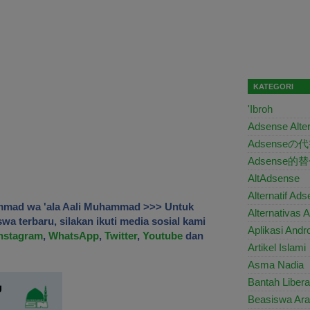
KATEGORI
'Ibroh
Adsense Alter
Adsenseの
Adsense的
AltAdsense
Alternatif Ad
mmad wa 'ala Aali Muhammad >>> Untuk
Alternativas 
a terbaru, silakan ikuti media sosial kami
Aplikasi Andro
nstagram
,
WhatsApp
,
Twitter
,
Youtube
dan
Artikel Islami
Asma Nadia
Bantah Libera
Beasiswa Ara