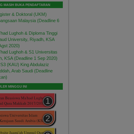
NG MASIH BUKA PENDAFTARAN
ister & Doktoral (UKM)
bangsaan Malaysia (Deadline 6
had Lughoh & Diploma Tinggi
aud University, Riyadh, KSA
Agst 2020)
had Lughoh & S1 Universitas
h, KSA (Deadline 1 Sep 2020)
S3 (KAU) King Abdulaziz
eddah, Arab Saudi (Deadline
kan)
LER MINGGU INI
ran Beasiswa Ma'had Lughoh
mul Qura Makkah 2017/2018
iswa Universitas Islam
Kerajaan Saudi Arabia (KSA)
ebsite Jaami'ah Ummul Quro'