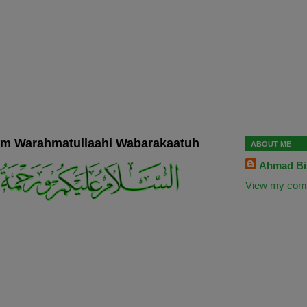
um Warahmatullaahi Wabarakaatuh
ABOUT ME
Ahmad Bil
View my compl