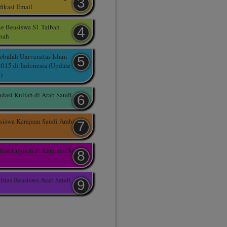
fikasi Email
ne Beasiswa S1 Taibah
inah
balah Universitas Islam
015 di Indonesia (Update
)
asi Kuliah di Arab Saudi
siswa Kerajaan Saudi Arabia
had Lughoh di Kerajaan Saudi
litas Beasiswa Arab Saudi