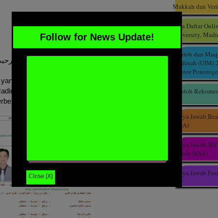
Makkah dan Veri
Cara Daftar Onli
University, Mad
Follow for News Update!
Dauroh dan Muqo
بسم الله الرحمن الرحيم
Madinah (UIM) 2
Gontor Ponorogo
 yang mau tau gimana sih contoh lembar penilaian
Contoh Rekomend
dinah (UIM), ini contoh lembar penilaian ana tahun
erbesar tampilan.
Tanya Jawab Bea
(KSA)
Tanya Jawab Ma’
Arabia (KSA)
Tanya Jawab Fasi
Close [X]