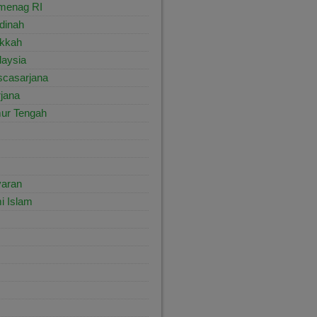
menag RI
dinah
kkah
aysia
scasarjana
jana
ur Tengah
yaran
i Islam