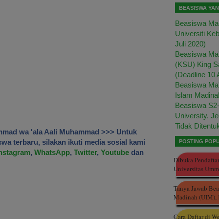
BEASISWA YA
Beasiswa Mag
Universiti Ke
Juli 2020)
Beasiswa Ma'
(KSU) King S
(Deadline 10 
Beasiswa Ma'
Islam Madina
Beasiswa S2-
University, J
Tidak Ditentu
mmad wa 'ala Aali Muhammad >>> Untuk
a terbaru, silakan ikuti media sosial kami
POSTING POPU
nstagram
,
WhatsApp
,
Twitter
,
Youtube
dan
Dibuka Pendafta
Universitas Um
Tanya Jawab Beas
Madinah (UIM), 
Cara Daftar di W