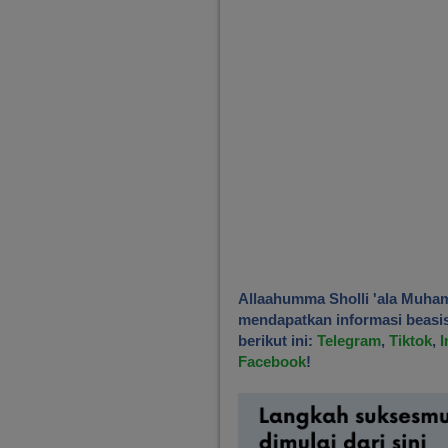
Allaahumma Sholli 'ala Muha
mendapatkan informasi beasisw
berikut ini:
Telegram
,
Tiktok
,
I
Facebook
!