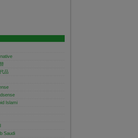
native
代替
替代品
sense
Adsense
id Islami
l
b Saudi