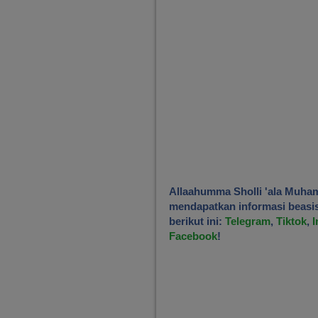
Allaahumma Sholli 'ala Muha
mendapatkan informasi beasisw
berikut ini:
Telegram
,
Tiktok
,
I
Facebook
!