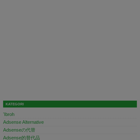
KATEGORI
'Ibroh
Adsense Alternative
Adsenseの代替
Adsense的替代品