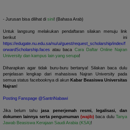
- Jurusan bisa dilihat di
sini
! (Bahasa Arab)
Untuk langsung melakukan pendaftaran silakan menuju link
berikut ini
https://edugate.nu.edu.sa/nu/ui/guest/request_scholarship/index/f
orwardScholarship.faces
atau baca
Cara Daftar Online Najran
University dan kampus lain yang serupa
!
Diharapkan agar tidak buru-buru bertanya! Silakan baca dulu
penjelasan lengkap dari mahasiswa Najran University pada
semua status facebooknya di akun
Kabar Beasiswa Universitas
Najran
!
Posting Fanspage @SantriNabawi
Jika belum tahu
jasa penerjemah resmi, legalisasi, dan
dokumen lainnya serta pengumuman
(wajib)
baca dulu
Tanya
Jawab Beasiswa Kerajaan Saudi Arabia (KSA)
!