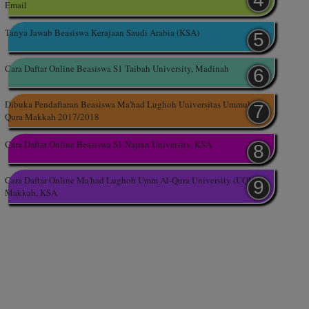
Email
Tanya Jawab Beasiswa Kerajaan Saudi Arabia (KSA)
Cara Daftar Online Beasiswa S1 Taibah University, Madinah
Dibuka Pendaftaran Beasiswa Ma'had Lughoh Universitas Ummul
Qura Makkah 2017/2018
Cara Daftar Online Beasiswa S1 Najran University, KSA
Cara Daftar Online Ma'had Lughoh Umm Al-Qura University (UQU),
Makkah, KSA