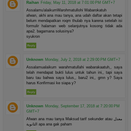
Raihan
Friday, May 11, 2018 at 7:01:00 PM GMT+7
Assalamu'alaikumWarohmatullohi Wabarokatuh
afwan, akhi ana mau tanya, ana udah daftar akan tetapi
belum mendapatkan roqm thulab nya karena setelah isi
formulir halaman web selanjutnya kosong tidak ada
apa2. bagamana solusinya?
syukron
Reply
Unknown
Monday, July 2, 2018 at 2:29:00 PM GMT+7
Assalamualaikum warahmatullahi wabarakaatuh,, saya
telah mendapat bukti lulus untuk tahun ini,, tapi saya
baru tau bahwa saya lulus,, baru2 ini,, gmn y? Saya
harus Konfirmasi ke siapa y?
Reply
Unknown
Monday, September 17, 2018 at 7:20:00 PM
GMT+7
Afwan ana mau tanya Maksud tarif sekunder atau معدل
الثانوية apa ana gak paham