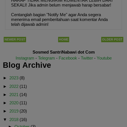
HARAP TIDAK MENGIRIM KOMENTAR LEBIH DARI
SEKALI! Jika admin belum menjawab harap bersabar!
Centanglah bagian "Notify Me" agar Anda segera
menerima email pemberitahuan saat komentar Anda
telah dijawab admin!
NEWER POST
HOME
OLDER POST
Sosmed SantriNabawi dot Com
Instagram
-
Telegram
-
Facebook
-
Twitter
-
Youtube
Blog Archive
►
2023
(8)
►
2022
(11)
►
2021
(14)
►
2020
(11)
►
2019
(20)
▼
2018
(16)
►
October
(3)