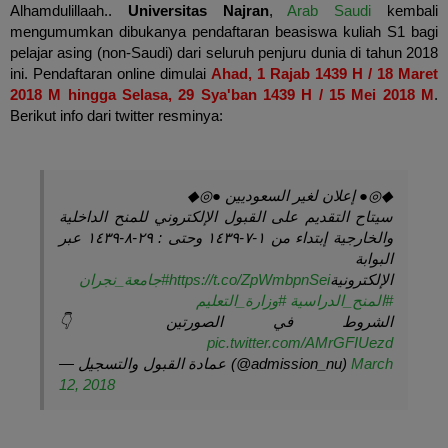
Alhamdulillaah..
Universitas Najran
,
Arab Saudi
kembali
mengumumkan dibukanya pendaftaran beasiswa kuliah S1 bagi
pelajar asing (non-Saudi) dari seluruh penjuru dunia di tahun 2018
ini. Pendaftaran online dimulai
Ahad
, 1 Rajab 1439 H / 18 Maret
2018 M hingga Selasa, 29 Sya'ban 1439 H / 15 Mei 2018 M
.
Berikut info dari twitter resminya:
◆◎● إعلان لغير السعوديين ●◎◆
سيتاح التقديم على القبول الإلكتروني للمنح الداخلية
والخارجية إبتداء من ١-٧-١٤٣٩ وحتى : ٢٩-٨-١٤٣٩ عبر
البوابة
#جامعة_نجران
https://t.co/ZpWmbpnSei
الإلكترونية
#المنح_الدراسية
#وزارة_التعليم
الشروط في الصورتين 👇
pic.twitter.com/AMrGFIUezd
— عمادة القبول والتسجيل (@admission_nu)
March
12, 2018