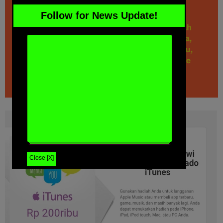
Follow for News Update!
Close [X]