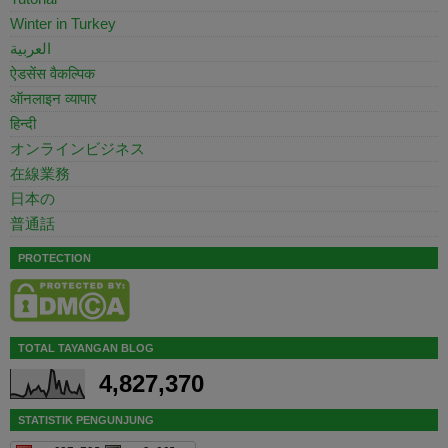
Winter in Turkey
العربية
ऐडसेंस वैकल्पिक
ऑनलाइन व्यापार
हिन्दी
オンラインビジネス
在線業務
日本の
普通話
PROTECTION
TOTAL TAYANGAN BLOG
4,827,370
STATISTIK PENGUNJUNG