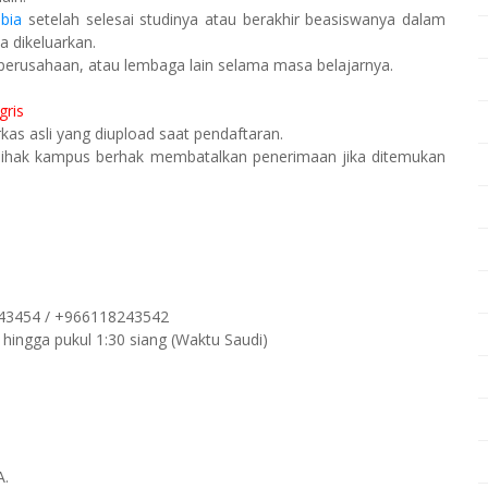
bia
setelah selesai studinya atau berakhir beasiswanya dalam
a dikeluarkan.
 perusahaan, atau lembaga lain selama masa belajarnya.
gris
as asli yang diupload saat pendaftaran.
Pihak kampus berhak membatalkan penerimaan jika ditemukan
43454 / +966118243542
 hingga pukul 1:30 siang (Waktu Saudi)
A.