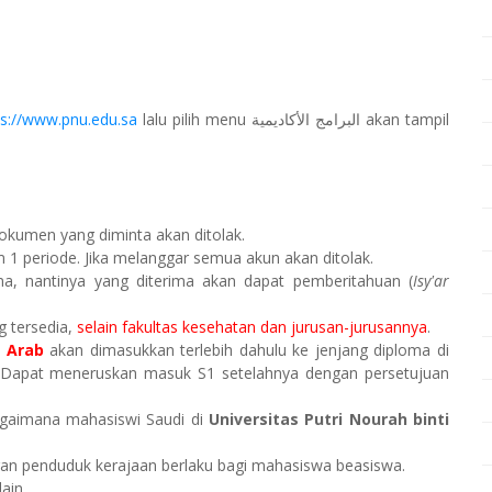
ps://www.pnu.edu.sa
lalu pilih menu البرامج الأكاديمية akan tampil
okumen yang diminta akan ditolak.
m 1 periode. Jika melanggar semua akun akan ditolak.
rima, nantinya yang diterima akan dapat pemberitahuan (
Isy'ar
g tersedia,
selain fakultas kesehatan dan jurusan-jurusannya
.
 Arab
akan dimasukkan terlebih dahulu ke jenjang diploma di
. Dapat meneruskan masuk S1 setelahnya dengan persetujuan
agaimana mahasiswi Saudi di
Universitas Putri Nourah binti
uran penduduk kerajaan berlaku bagi mahasiswa beasiswa.
ain.