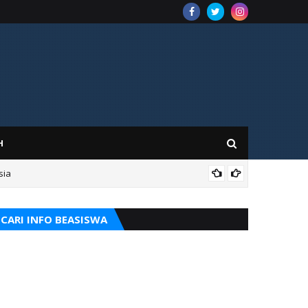
H
sia
ILM
CARI INFO BEASISWA