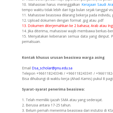
10. Mahasiswi harus meninggalkan
Kerajaan Saudi Ara
tempo waktu tidak lebih dari tiga bulan sejak tanggal vis
11. Mahasiswi beasiswa dilarang bekerja pada individu,
12. Upload dokumen dengan format .jpg atau .pdf
13. Dokumen diterjemahkan ke 2 bahasa; Arab atau Ing
14. Jika diterima, mahasiswi wajib membawa berkas-berk
15. Menyatakan kebenaran semua data yang diinput. 
pemalsuan.
Kontak khusus urusan beasiswa warga asing
Email
Dsa_scholar@pnu.edu.sa
Telepon +966118243346 / +966118243341 / +9661182
Bisa dihubungi di waktu kerja (Ahad-Kamis) pukul 8 pagi
Syarat-syarat penerima beasiswa:
1. Telah memiliki ijazah SMA atau yang sederajat.
2. Berusia antara 17-25 tahun.
3. Belum pernah menerima beasiswa dari instutisi di KS