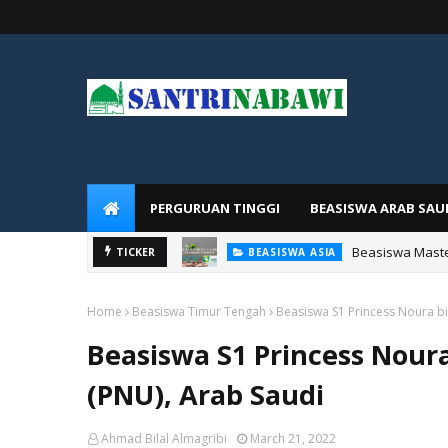
PERGURUAN TINGGI
BEASISWA ARAB SAU
Beasiswa Master
TICKER
BEASISWA ASIA
Home
Beasiswa Timur Tengah
Beasiswa S1 Princess Noura bi
Beasiswa S1 Princess Nour
(PNU), Arab Saudi
Ahmad Bilal Almagribi
March 21, 2022