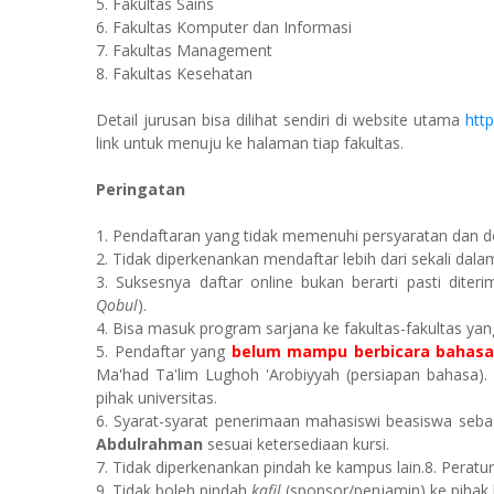
5. Fakultas Sains
6. Fakultas Komputer dan Informasi
7. Fakultas Management
8. Fakultas Kesehatan
Detail jurusan bisa dilihat sendiri di website utama
htt
link untuk menuju ke halaman tiap fakultas.
Peringatan
1. Pendaftaran yang tidak memenuhi persyaratan dan d
2. Tidak diperkenankan mendaftar lebih dari sekali dala
3. Suksesnya daftar online bukan berarti pasti dite
Qobul
).
4. Bisa masuk program sarjana ke fakultas-fakultas yan
5. Pendaftar yang
belum mampu berbicara bahasa
Ma'had Ta'lim Lughoh 'Arobiyyah (persiapan bahasa)
pihak universitas.
6. Syarat-syarat penerimaan mahasiswi beasiswa seb
Abdulrahman
sesuai ketersediaan kursi.
7. Tidak diperkenankan pindah ke kampus lain.8. Perat
9. Tidak boleh pindah
kafil
(sponsor/penjamin) ke pihak l