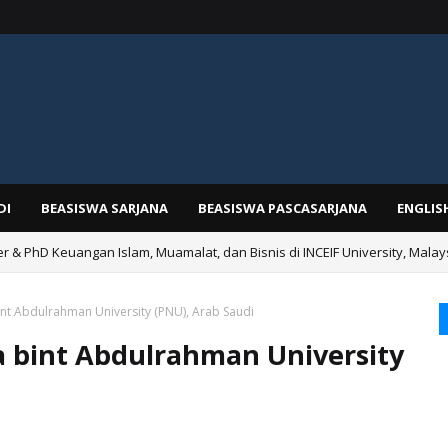
DI
BEASISWA SARJANA
BEASISWA PASCASARJANA
ENGLIS
 & PhD Keuangan Islam, Muamalat, dan Bisnis di INCEIF University, Malay
nt Abdulrahman University (PNU), Arab Saudi
a bint Abdulrahman University