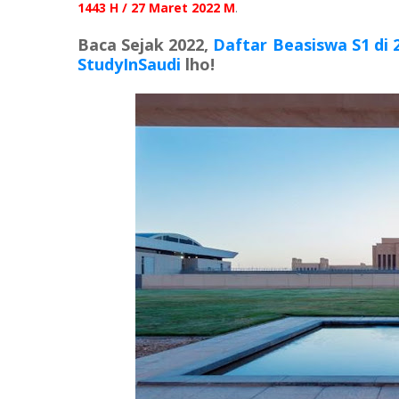
1443 H / 27 Maret 2022 M
.
Baca Sejak 2022,
Daftar Beasiswa S1 di 
StudyInSaudi
lho!