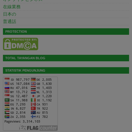
在線業務
日本の
普通話
PROTECTION
TOTAL TAYANGAN BLOG
STATISTIK PENGUNJUNG