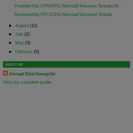
PropellerAds CPM/PPC Alternatif Adsense Terbukti M...
RevenueHits PPC/CPM Alternatif Adsense Terbaik
►
August
(11)
►
July
(2)
►
May
(3)
►
February
(5)
ABOUT ME
Ahmad Bilal Almagribi
View my complete profile