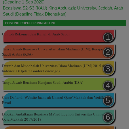
(Deadline 1 Sep 2020)
Beasiswa S2-S3 (KAU) King Abdulaziz University, Jeddah, Arab
Saudi (Deadline Tidak Ditentukan)
POSTING POPULER MINGGU INI
Contoh Rekomendasi Kuliah di Arab Saudi
Tanya Jawab Beasiswa Universitas Islam Madinah (UIM), Kerajaan
Saudi Arabia (KSA)
Dauroh dan Muqobalah Universitas Islam Madinah (UIM) 2015 di
Indonesia (Update Gontor Ponorogo)
Tanya Jawab Beasiswa Kerajaan Saudi Arabia (KSA)
Cara Daftar di Website Jaami'ah Ummul Quro' Makkah dan Verifikasi
Email
Dibuka Pendaftaran Beasiswa Ma'had Lughoh Universitas Ummul
Qura Makkah 2017/2018