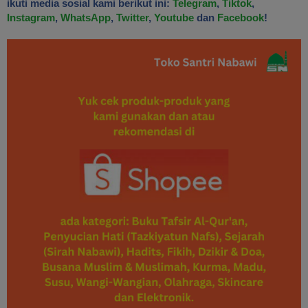
ikuti media sosial kami berikut ini:
Telegram
,
Tiktok
,
Instagram
,
WhatsApp
,
Twitter
,
Youtube
dan
Facebook
!