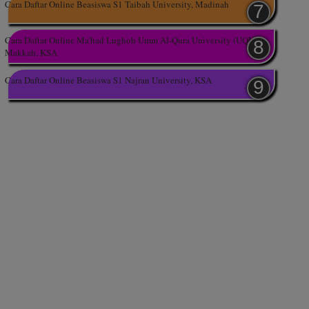
Cara Daftar Online Beasiswa S1 Taibah University, Madinah
Cara Daftar Online Ma'had Lughoh Umm Al-Qura University (UQU),
Makkah, KSA
Cara Daftar Online Beasiswa S1 Najran University, KSA