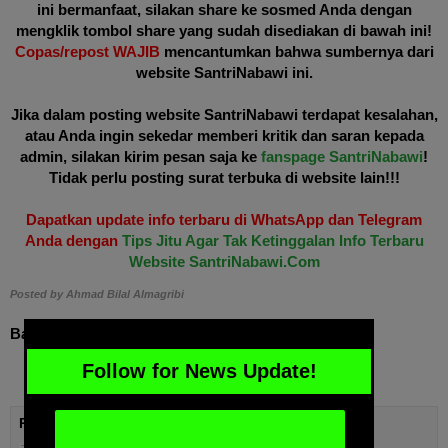
ini bermanfaat, silakan share ke sosmed Anda dengan
mengklik tombol share yang sudah disediakan di bawah ini!
Copas/repost WAJIB
mencantumkan bahwa sumbernya dari
website SantriNabawi ini.
Jika dalam posting website SantriNabawi terdapat kesalahan,
atau Anda ingin sekedar memberi kritik dan saran kepada
admin, silakan kirim pesan saja ke
fanspage SantriNabawi
!
Tidak perlu posting surat terbuka di website lain!!!
Dapatkan update info terbaru di WhatsApp dan Telegram
Anda dengan
Tips Jitu Agar Tak Ketinggalan Info Terbaru
Website SantriNabawi.Com
Posted by
Ahmad Bilal Almagribi
Bagikan via
WhatsApp
Facebook
Twitter
Google+
More
Follow for News Update!
POSTING TERKAIT :