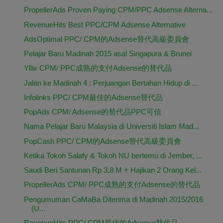
PropellerAds Proven Paying CPM/PPC Adsense Alterna...
RevenueHits Best PPC/CPM Adsense Alternative
AdsOptimal PPC/ CPM的Adsense替代高級委員會
Pelajar Baru Madinah 2015 asal Singapura & Brunei
Yllix CPM/ PPC成熟的支付Adsense的替代品
Jalan ke Madinah 4 : Perjuangan Bertahan Hidup di ...
Infolinks PPC/ CPM最佳的Adsense替代品
PopAds CPM/ Adsense的替代品PPC可信
Nama Pelajar Baru Malaysia di Universiti Islam Mad...
PopCash PPC/ CPM的Adsense替代高級委員會
Ketika Tokoh Salafy & Tokoh NU bertemu di Jember, ...
Saudi Beri Santunan Rp 3,8 M + Hajikan 2 Orang Kel...
PropellerAds CPM/ PPC成熟的支付Adsense的替代品
Pengumuman CaMaBa Diterima di Madinah 2015/2016
(U...
RevenueHits PPC/ CPM最佳的Adsense替代品