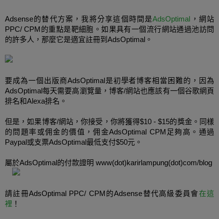
Adsense的
替代方案，我將分享這個時間是
AdsOptimal
，網站
PPC/
CPM
的重點是靶細胞。
如果
具有一個流行網站通過池訪問
的許多人，那麼它是適宜註冊到AdsOptimal。
要成為
一個出版商AdsOptimal是初學者博客相當困難的，因為
AdsOptimal每天需要高
瀏覽量
，博客/網站也應該有一個谷歌網頁
排名和Alexa排名。
但是，如果
博客
/
網站，你
接受，你將獲得$10 - $15的獎金。同樣
的問題率或佣金的價值，佣金AdsOptimal
CPM
足夠高
。通過
Paypal或
支票
AdsOptimal
最低支付$50元。
屬於AdsOptimal的付款證明 www(dot)karirlampung(dot)com/blog
請註冊
AdsOptimal
PPC
/
CPM
的Adsense替代高級委員會
在這
裡
！