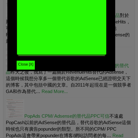
RevenueHits PPC/ CPM最佳的Adsense替代品
對於
那些誰是絕望到谷歌的Adsense（GA），我有RevenueHits，
可以用來作為一種替代，你從互聯網上賺取美元。網站
RevenueHits網上開始自2010年以來他是對谷歌的AdSense的
最…
Read More...
Close [X]
PropellerAds CPM/ PPC成熟的支付Adsense的替代
品
昨天之後，我寫了一篇關於RevenueHits替代的Adsense，
這個時候我想分享多一個替代谷歌的AdSense已經證明交天下
的博客，其中包括中國的文章。自2011年起現在是一個競爭者
GA和作為替代…
Read More...
PopAds CPM/ Adsense的替代品PPC可信
不遠處
PopCash以前的AdSense的替代品，替代谷歌的AdSense這個
時候也只有廣告popunder的類型。所不同的CPM/ PPC
PopAds這會帶來popunder在博客/網站訪問者的每…
Read