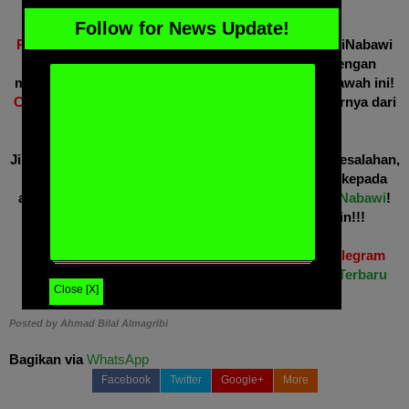
Follow for News Update!
Perhatian!!!
Jika Anda merasa artikel website SantriNabawi
ini bermanfaat, silakan share ke sosmed Anda dengan
mengklik tombol share yang sudah disediakan di bawah ini!
Copas/repost WAJIB
mencantumkan bahwa sumbernya dari
website SantriNabawi ini.
Jika dalam posting website SantriNabawi terdapat kesalahan,
atau Anda ingin sekedar memberi kritik dan saran kepada
admin, silakan kirim pesan saja ke
fanspage SantriNabawi
!
Tidak perlu posting surat terbuka di website lain!!!
Dapatkan update info terbaru di WhatsApp dan Telegram
Anda dengan
Tips Jitu Agar Tak Ketinggalan Info Terbaru
Close [X]
Website SantriNabawi.Com
Posted by
Ahmad Bilal Almagribi
Bagikan via
WhatsApp
Facebook
Twitter
Google+
More