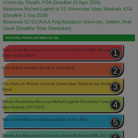
University, Riyadh, KSA (Deadline 10 Agst 2020)
Beasiswa Ma'had Lughoh & S1 Universitas Islam Madinah, KSA
(Deadline 1 Sep 2020)
Beasiswa S2-S3 (KAU) King Abdulaziz University, Jeddah, Arab
Saudi (Deadline Tidak Ditentukan)
POSTING POPULER MINGGU INI
Tanya Jawab Beasiswa Universitas Islam Madinah (UIM), Kerajaan
Saudi Arabia (KSA)
Contoh Rekomendasi Kuliah di Arab Saudi
Cara Daftar di Website Jaami'ah Ummul Quro' Makkah dan Verifikasi
Email
Dibuka Pendaftaran Beasiswa Ma'had Lughoh Universitas Ummul
Qura Makkah 2017/2018
Tanya Jawab Beasiswa Kerajaan Saudi Arabia (KSA)
Dauroh dan Muqobalah Universitas Islam Madinah (UIM) 2015 di