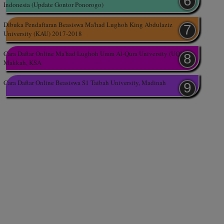
Indonesia (Update Gontor Ponorogo)
Dibuka Pendaftaran Beasiswa Ma'had Lughoh King Abdulaziz
University (KAU) 2017-2018
Cara Daftar Online Ma'had Lughoh Umm Al-Qura University (UQU),
Makkah, KSA
Cara Daftar Online Beasiswa S1 Taibah University, Madinah