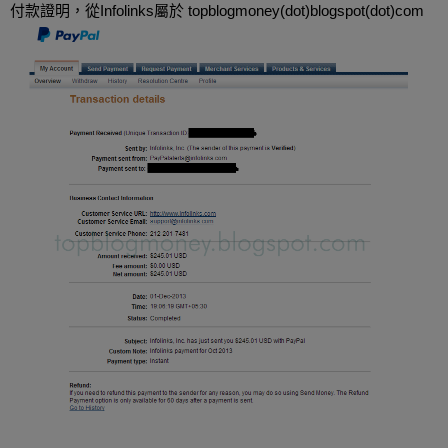
付款證明，從Infolinks屬於 topblogmoney(dot)blogspot(dot)com