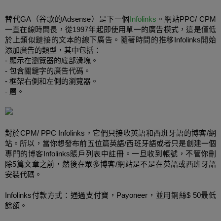
替代
GA（谷歌的Adsense）是下一個
Infolinks
。網站PPC/
CPM
一直在線時間長，
從1997年起
即使用單一的廣告模式，這是僅低
於上類似鏈接的文本的線下廣告。隨著時間的推移
Infolinks
開始
添加
廣告的類型，其中包括：
-
顯示
在瀏覽器
的底部
滑塊。
- 包含關鍵字的廣告代碼。
- 框架右側和左側的瀏覽器。
- 層。
對於
CPM/
PPC
Infolinks
，它們只接收英語和西班牙語的博客/網
站。所以，當你想發布
前五位
篇
英語
/
西班牙語
或者只是創建一個
專門的博客Infolinks賬戶列表中註冊。一旦收到帳號，不管你刪
除5篇文章之前，然後在眾多博客/網站是不是在英語或西班牙語
安裝代碼。
Infolinks付款方式：通過支付寶，Payoneer，並用鋼絲$ 50最低
餘額。