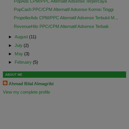
PopAds CPM/PPC Alternatif Adsense Terpercaya
PopCash PPC/CPM Alternatif Adsense Komisi Tinggi
PropellerAds CPM/PPC Alternatif Adsense Terbukti M...
RevenueHits PPC/CPM Alternatif Adsense Terbaik
►
August
(11)
►
July
(2)
►
May
(3)
►
February
(5)
ABOUT ME
Ahmad Bilal Almagribi
View my complete profile