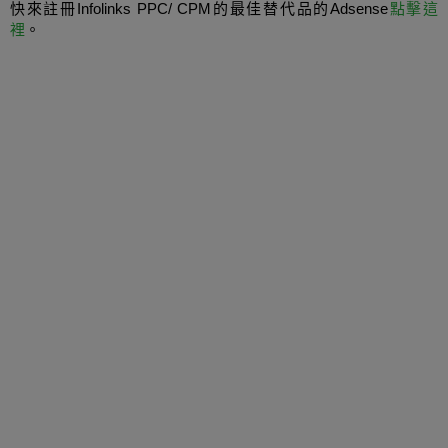
快來
註冊
Infolinks
PPC
/ CPM的最佳替代品的Adsense
點擊這
裡
。