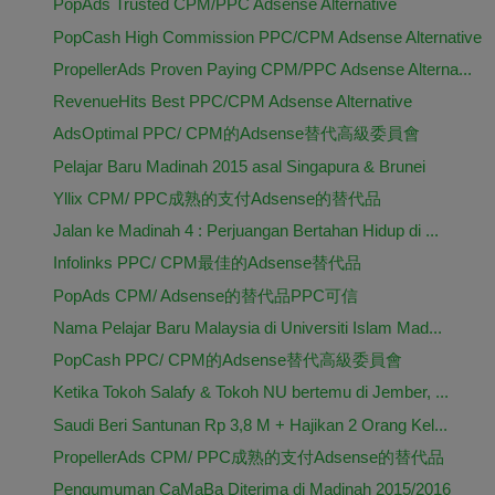
PopAds Trusted CPM/PPC Adsense Alternative
PopCash High Commission PPC/CPM Adsense Alternative
PropellerAds Proven Paying CPM/PPC Adsense Alterna...
RevenueHits Best PPC/CPM Adsense Alternative
AdsOptimal PPC/ CPM的Adsense替代高級委員會
Pelajar Baru Madinah 2015 asal Singapura & Brunei
Yllix CPM/ PPC成熟的支付Adsense的替代品
Jalan ke Madinah 4 : Perjuangan Bertahan Hidup di ...
Infolinks PPC/ CPM最佳的Adsense替代品
PopAds CPM/ Adsense的替代品PPC可信
Nama Pelajar Baru Malaysia di Universiti Islam Mad...
PopCash PPC/ CPM的Adsense替代高級委員會
Ketika Tokoh Salafy & Tokoh NU bertemu di Jember, ...
Saudi Beri Santunan Rp 3,8 M + Hajikan 2 Orang Kel...
PropellerAds CPM/ PPC成熟的支付Adsense的替代品
Pengumuman CaMaBa Diterima di Madinah 2015/2016