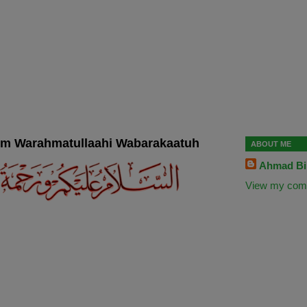
um Warahmatullaahi Wabarakaatuh
ABOUT ME
Ahmad Bil
View my compl