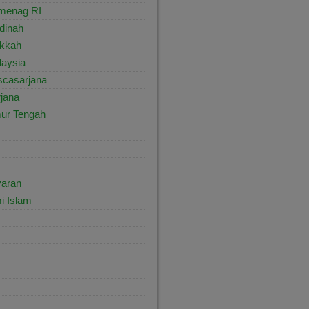
menag RI
dinah
kkah
aysia
scasarjana
jana
ur Tengah
yaran
i Islam