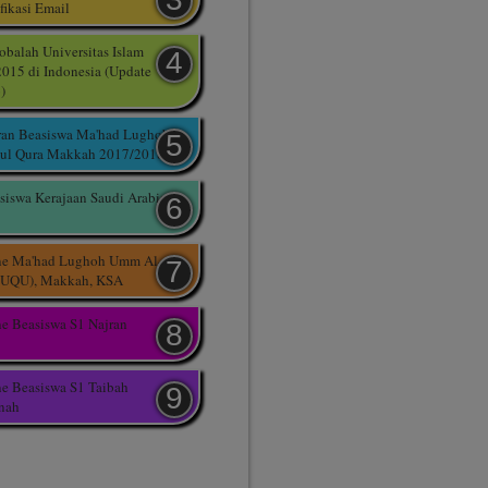
fikasi Email
balah Universitas Islam
015 di Indonesia (Update
)
ran Beasiswa Ma'had Lughoh
mul Qura Makkah 2017/2018
siswa Kerajaan Saudi Arabia
ine Ma'had Lughoh Umm Al-
 (UQU), Makkah, KSA
ne Beasiswa S1 Najran
ne Beasiswa S1 Taibah
inah