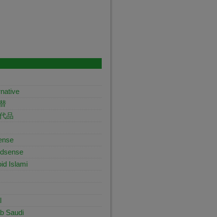
native
代替
替代品
sense
Adsense
id Islami
l
b Saudi