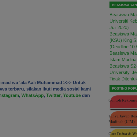
BEASISWA YA
Beasiswa Mag
Universiti Ke
Juli 2020)
Beasiswa Ma'
(KSU) King S
(Deadline 10 
Beasiswa Ma'
Islam Madina
Beasiswa S2-
University, J
Tidak Ditentu
mmad wa 'ala Aali Muhammad >>> Untuk
a terbaru, silakan ikuti media sosial kami
POSTING POPU
nstagram
,
WhatsApp
,
Twitter
,
Youtube
dan
Contoh Rekomend
Tanya Jawab Beas
Madinah (UIM), 
Cara Daftar di W