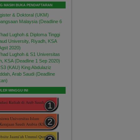
NG MASIH BUKA PENDAFTARAN
ister & Doktoral (UKM)
bangsaan Malaysia (Deadline 6
had Lughoh & Diploma Tinggi
aud University, Riyadh, KSA
Agst 2020)
had Lughoh & S1 Universitas
h, KSA (Deadline 1 Sep 2020)
S3 (KAU) King Abdulaziz
eddah, Arab Saudi (Deadline
kan)
LER MINGGU INI
asi Kuliah di Arab Saudi
iswa Universitas Islam
Kerajaan Saudi Arabia (KSA)
ebsite Jaami'ah Ummul Quro'