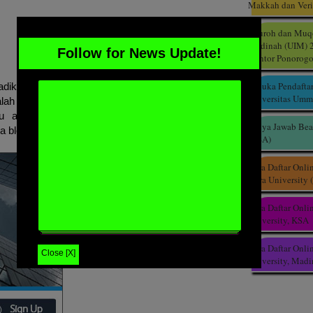
Makkah dan Veri
Dauroh dan Muqo
Madinah (UIM) 2
Follow for News Update!
Gontor Ponorogo
Dibuka Pendafta
jadikan sebagai sumber alternatif untuk memperoleh
Universitas Um
alah
Yllix
. WebsiteYllix mulai online sejak tahun 2012
 alternatif google adsense yang sudah terbukti
Tanya Jawab Bea
 blog berbahasa Indonesia.
(KSA)
Cara Daftar Onl
Qura University
Cara Daftar Onli
University, KSA
Cara Daftar Onli
Close [X]
University, Mad