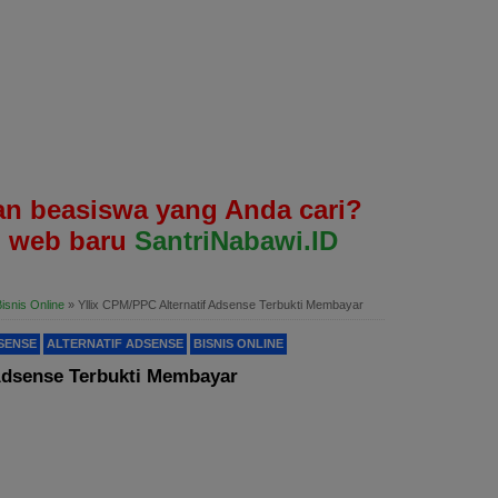
n beasiswa yang Anda cari?
 web baru
SantriNabawi.ID
isnis Online
»
Yllix CPM/PPC Alternatif Adsense Terbukti Membayar
SENSE
ALTERNATIF ADSENSE
BISNIS ONLINE
 Adsense Terbukti Membayar