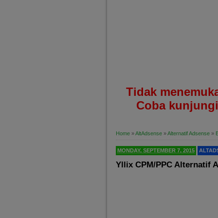
Tidak menemuka
Coba kunjungi
Home
»
AltAdsense
»
Alternatif Adsense
»
B
MONDAY, SEPTEMBER 7, 2015
ALTAD
Yllix CPM/PPC Alternatif