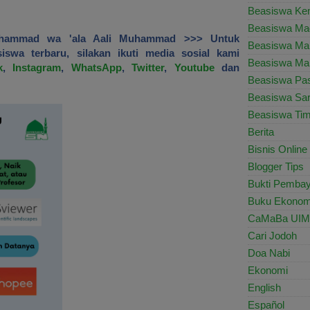
Beasiswa Ke
Beasiswa Ma
Muhammad wa 'ala Aali Muhammad >>> Untuk
Beasiswa Ma
iswa terbaru, silakan ikuti media sosial kami
Beasiswa Mal
k
,
Instagram
,
WhatsApp
,
Twitter
,
Youtube
dan
Beasiswa Pa
Beasiswa Sar
Beasiswa Tim
Berita
Bisnis Online
Blogger Tips
Bukti Pemba
Buku Ekonom
CaMaBa UIM
Cari Jodoh
Doa Nabi
Ekonomi
English
Español