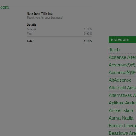
KATEGORI
'Ibroh
Adsense Alter
Adsenseの
Adsense的
AltAdsense
Alternatif Ad
Alternativas 
Aplikasi Andro
Artikel Islami
Asma Nadia
Bantah Libera
Beasiswa Ara