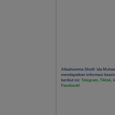
Allaahumma Sholli 'ala Muha
mendapatkan informasi beasisw
berikut ini:
Telegram
,
Tiktok
,
I
Facebook
!